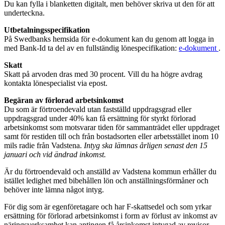
Du kan fylla i blanketten digitalt, men behöver skriva ut den för att
underteckna.
Utbetalningsspecifikation
På Swedbanks hemsida för e-dokument kan du genom att logga in
med Bank-Id ta del av en fullständig lönespecifikation:
e-dokument
.
Skatt
Skatt på arvoden dras med 30 procent. Vill du ha högre avdrag
kontakta lönespecialist via epost.
Begäran av förlorad arbetsinkomst
Du som är förtroendevald utan fastställd uppdragsgrad eller
uppdragsgrad under 40% kan få ersättning för styrkt förlorad
arbetsinkomst som motsvarar tiden för sammanträdet eller uppdraget
samt för restiden till och från bostadsorten eller arbetsstället inom 10
mils radie från Vadstena.
Intyg ska lämnas årligen senast den 15
januari och vid ändrad inkomst.
Är du förtroendevald och anställd av Vadstena kommun erhåller du
istället ledighet med bibehållen lön och anställningsförmåner och
behöver inte lämna något intyg.
För dig som är egenföretagare och har F-skattsedel och som yrkar
ersättning för förlorad arbetsinkomst i form av förlust av inkomst av
näringsverksamhet kan antingen få årsinkomst intygad av revisor