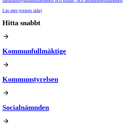
samhällsbyggnadsnämnden och kultur- och utbildningsnämnden
Läs mer
(extern sida)
Hitta snabbt
Kommunfullmäktige
Kommunstyrelsen
Socialnämnden