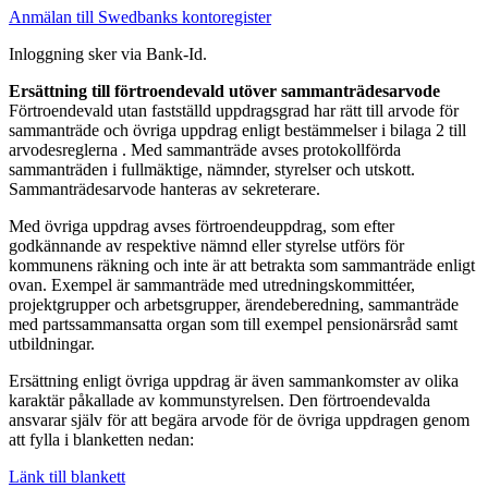
Anmälan till Swedbanks kontoregister
Inloggning sker via Bank-Id.
Ersättning till förtroendevald utöver sammanträdesarvode
Förtroendevald utan fastställd uppdragsgrad har rätt till arvode för
sammanträde och övriga uppdrag enligt bestämmelser i bilaga 2 till
arvodesreglerna . Med sammanträde avses protokollförda
sammanträden i fullmäktige, nämnder, styrelser och utskott.
Sammanträdesarvode hanteras av sekreterare.
Med övriga uppdrag avses förtroendeuppdrag, som efter
godkännande av respektive nämnd eller styrelse utförs för
kommunens räkning och inte är att betrakta som sammanträde enligt
ovan. Exempel är sammanträde med utredningskommittéer,
projektgrupper och arbetsgrupper, ärendeberedning, sammanträde
med partssammansatta organ som till exempel pensionärsråd samt
utbildningar.
Ersättning enligt övriga uppdrag är även sammankomster av olika
karaktär påkallade av kommunstyrelsen. Den förtroendevalda
ansvarar själv för att begära arvode för de övriga uppdragen genom
att fylla i blanketten nedan:
Länk till blankett