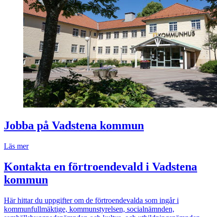
Jobba på Vadstena kommun
Läs mer
Kontakta en förtroendevald i Vadstena
kommun
Här hittar du uppgifter om de förtroendevalda som ingår i
kommunfullmäktige, kommunstyrelsen, socialnämnden,