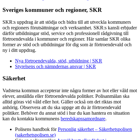
Sveriges kommuner och regioner, SKR
SKR:s uppdrag är att stödja och bidra till att utveckla kommuners
och regioners förutsättningar och verksamhet. SKR:s kansli erbjuder
därför utbildningar stöd, service och professionell rådgivning till
förtroendevalda i kommuner och regioner. Här samlar SKR olika
former av stöd och utbildningar för dig som är förtroendevald och
ny i ditt uppdrag.
Nya förtroendevalda, stöd, utbildning | SKR
Styrelsens och nämndernas ansvar | SKR
Säkerhet
Vadstena kommun accepterar inte några former av hot eller våld mot
elever, anställda eller förtroendevalda politiker. Polisanmälan ska
alltid göras vid våld eller hot. Gäller också om det riktas mot
anhörig. Observera att du ska uppge att du är förtroendevald
politiker. Behöver du annat stöd i hur du kan hantera en situation
kan du kontakta kommunens
beredskapssamordnare
.
Polisens handbok för
Personlig säkerhet – Säkerhetspolisen
(sakerhetspolisen.se)