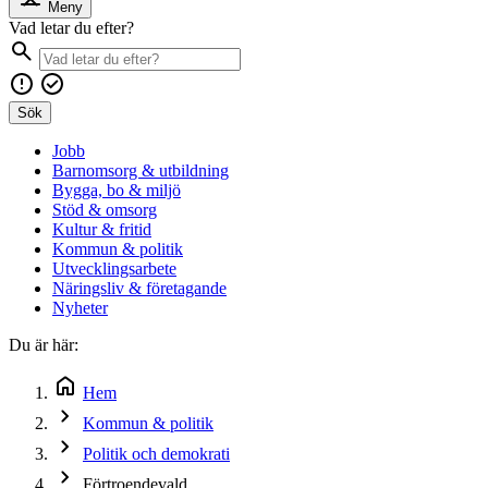
Meny
Vad letar du efter?
Sök
Jobb
Barnomsorg & utbildning
Bygga, bo & miljö
Stöd & omsorg
Kultur & fritid
Kommun & politik
Utvecklingsarbete
Näringsliv & företagande
Nyheter
Du är här:
Hem
Kommun & politik
Politik och demokrati
Förtroendevald