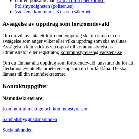
Gör en polisanmälan
Anmäl brott eller förlust |
Polismyndigheten (polisen.se)
Vadstena kommun – Kris och säkerhet
Avsägelse av uppdrag som förtroendevald
Om du vill avsluta ett förtroendeuppdrag ska du lämna in en
avsägelse som anger vilket eller vilka uppdrag som ska avslutas.
Avsägelsen kan skickas via e-post till kommunstyrelsens
administratör eller registrator,
kommunstyrelsen@vadstena.se
Om du lämnar alla uppdrag som förtroendevald, ansvarar du för att
återlämna eventuella arbetsredskap som du har fått låna. De ska
lämnas till din nämndsekreterare.
Kontaktuppgifter
Nämndsekreterare:
Kommunfullmäktige och kommunstyrelsen
Samhällsbyggnadsnämnden
Socialnämnden