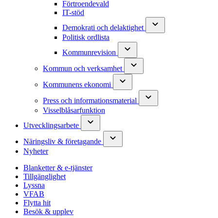
Förtroendevald
IT-stöd
Demokrati och delaktighet
Politisk ordlista
Kommunrevision
Kommun och verksamhet
Kommunens ekonomi
Press och informationsmaterial
Visselblåsarfunktion
Utvecklingsarbete
Näringsliv & företagande
Nyheter
Blanketter & e-tjänster
Tillgänglighet
Lyssna
VFAB
Flytta hit
Besök & upplev