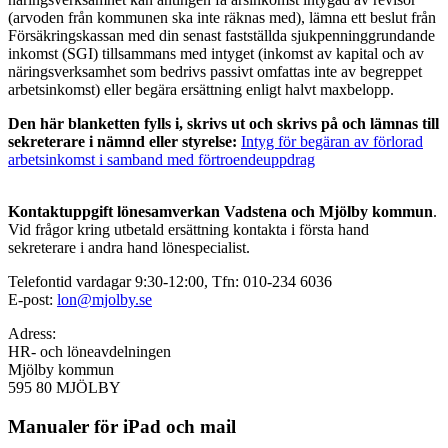
(arvoden från kommunen ska inte räknas med), lämna ett beslut från
Försäkringskassan med din senast fastställda sjukpenninggrundande
inkomst (SGI) tillsammans med intyget (inkomst av kapital och av
näringsverksamhet som bedrivs passivt omfattas inte av begreppet
arbetsinkomst) eller begära ersättning enligt halvt maxbelopp.
Den här blanketten fylls i, skrivs ut och skrivs på och lämnas till
sekreterare i nämnd eller styrelse:
Intyg för begäran av förlorad
arbetsinkomst i samband med förtroendeuppdrag
Kontaktuppgift lönesamverkan Vadstena och Mjölby kommun
.
Vid frågor kring utbetald ersättning kontakta i första hand
sekreterare i andra hand lönespecialist.
Telefontid vardagar 9:30-12:00, Tfn: 010-234 6036
E-post:
lon@mjolby.se
Adress:
HR- och löneavdelningen
Mjölby kommun
595 80 MJÖLBY
Manualer för iPad och mail