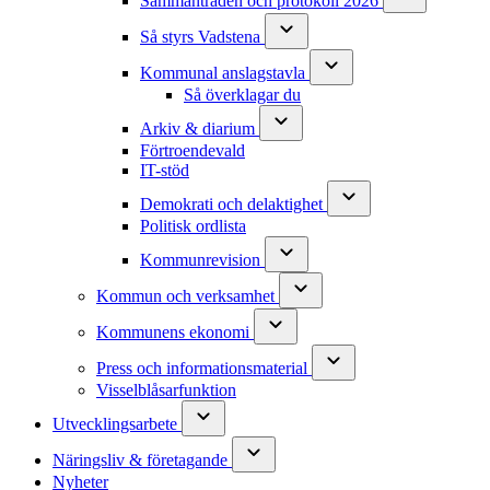
Sammanträden och protokoll 2026
Så styrs Vadstena
Kommunal anslagstavla
Så överklagar du
Arkiv & diarium
Förtroendevald
IT-stöd
Demokrati och delaktighet
Politisk ordlista
Kommunrevision
Kommun och verksamhet
Kommunens ekonomi
Press och informationsmaterial
Visselblåsarfunktion
Utvecklingsarbete
Näringsliv & företagande
Nyheter