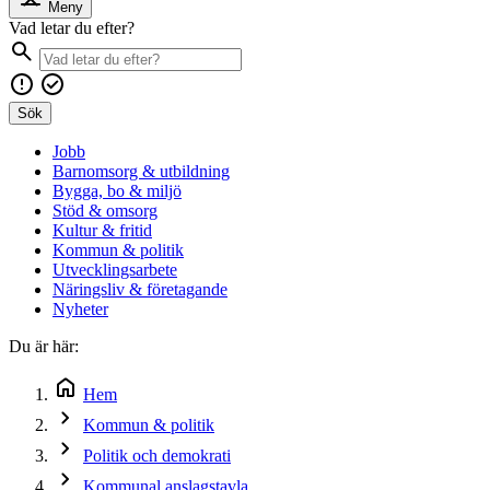
Meny
Vad letar du efter?
Sök
Jobb
Barnomsorg & utbildning
Bygga, bo & miljö
Stöd & omsorg
Kultur & fritid
Kommun & politik
Utvecklingsarbete
Näringsliv & företagande
Nyheter
Du är här:
Hem
Kommun & politik
Politik och demokrati
Kommunal anslagstavla