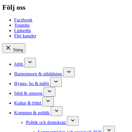
Följ oss
Facebook
Youtube
Linkedin
Fler kanaler
Stäng
Jobb
Barnomsorg & utbildning
Bygga, bo & miljö
Stöd & omsorg
Kultur & fritid
Kommun & politik
Politik och demokrati