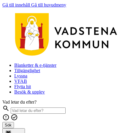
Gå till innehåll
Gå till huvudmeny
Blanketter & e-tjänster
Tillgänglighet
Lyssna
VFAB
Flytta hit
Besök & upplev
Vad letar du efter?
Sök