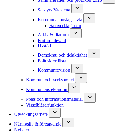
Sammanträden och protokoll 2026
Så styrs Vadstena
Kommunal anslagstavla
Så överklagar du
Arkiv & diarium
Förtroendevald
IT-stöd
Demokrati och delaktighet
Politisk ordlista
Kommunrevision
Kommun och verksamhet
Kommunens ekonomi
Press och informationsmaterial
Visselblåsarfunktion
Utvecklingsarbete
Näringsliv & företagande
Nyheter