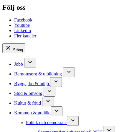
Följ oss
Facebook
Youtube
Linkedin
Fler kanaler
Stäng
Jobb
Barnomsorg & utbildning
Bygga, bo & miljö
Stöd & omsorg
Kultur & fritid
Kommun & politik
Politik och demokrati