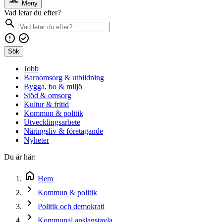
Meny
Vad letar du efter?
Sök
Jobb
Barnomsorg & utbildning
Bygga, bo & miljö
Stöd & omsorg
Kultur & fritid
Kommun & politik
Utvecklingsarbete
Näringsliv & företagande
Nyheter
Du är här:
Hem
Kommun & politik
Politik och demokrati
Kommunal anslagstavla