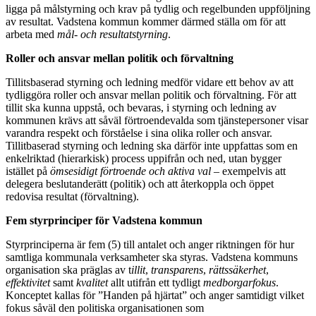
ligga på målstyrning och krav på tydlig och regelbunden uppföljning
av resultat. Vadstena kommun kommer därmed ställa om för att
arbeta med
mål- och resultatstyrning
.
Roller och ansvar mellan politik och förvaltning
Tillitsbaserad styrning och ledning medför vidare ett behov av att
tydliggöra roller och ansvar mellan politik och förvaltning. För att
tillit ska kunna uppstå, och bevaras, i styrning och ledning av
kommunen krävs att såväl förtroendevalda som tjänstepersoner visar
varandra respekt och förståelse i sina olika roller och ansvar.
Tillitbaserad styrning och ledning ska därför inte uppfattas som en
enkelriktad (hierarkisk) process uppifrån och ned, utan bygger
istället på
ömsesidigt förtroende och aktiva val
– exempelvis att
delegera beslutanderätt (politik) och att återkoppla och öppet
redovisa resultat (förvaltning).
Fem styrprinciper för Vadstena kommun
Styrprinciperna är fem (5) till antalet och anger riktningen för hur
samtliga kommunala verksamheter ska styras. Vadstena kommuns
organisation ska präglas av t
illit
,
transparens
,
rättssäkerhet
,
effektivitet
samt
kvalitet
allt utifrån ett tydligt
medborgarfokus
.
Konceptet kallas för ”Handen på hjärtat” och anger samtidigt vilket
fokus såväl den politiska organisationen som