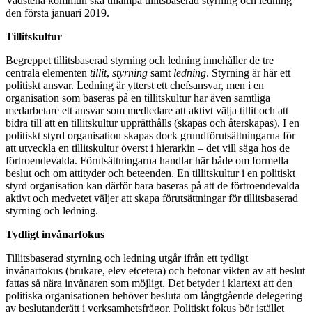
Vadstena kommun ska tillämpa tillitsbaserad styrning och ledning
den första januari 2019.
Tillitskultur
Begreppet tillitsbaserad styrning och ledning innehåller de tre
centrala elementen
tillit
,
styrning
samt
ledning
. Styrning är här ett
politiskt ansvar. Ledning är ytterst ett chefsansvar, men i en
organisation som baseras på en tillitskultur har även samtliga
medarbetare ett ansvar som medledare att aktivt välja tillit och att
bidra till att en tillitskultur upprätthålls (skapas och återskapas). I en
politiskt styrd organisation skapas dock grundförutsättningarna för
att utveckla en tillitskultur överst i hierarkin – det vill säga hos de
förtroendevalda. Förutsättningarna handlar här både om formella
beslut och om attityder och beteenden. En tillitskultur i en politiskt
styrd organisation kan därför bara baseras på att de förtroendevalda
aktivt och medvetet väljer att skapa förutsättningar för tillitsbaserad
styrning och ledning.
Tydligt invånarfokus
Tillitsbaserad styrning och ledning utgår ifrån ett tydligt
invånarfokus (brukare, elev etcetera) och betonar vikten av att beslut
fattas så nära invånaren som möjligt. Det betyder i klartext att den
politiska organisationen behöver besluta om långtgående delegering
av beslutanderätt i verksamhetsfrågor. Politiskt fokus bör istället