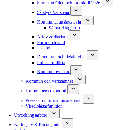
Sammanträden och protokoll 2026
Så styrs Vadstena
Kommunal anslagstavla
Så överklagar du
Arkiv & diarium
Förtroendevald
IT-stöd
Demokrati och delaktighet
Politisk ordlista
Kommunrevision
Kommun och verksamhet
Kommunens ekonomi
Press och informationsmaterial
Visselblåsarfunktion
Utvecklingsarbete
Näringsliv & företagande