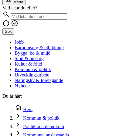
Meny
Vad letar du efter?
Sök
Jobb
Barnomsorg & utbildning
Bygga, bo & miljö
Stöd & omsorg
Kultur & fritid
Kommun & politik
Utvecklingsarbete
Näringsliv & företagande
Nyheter
Du är här:
Hem
Kommun & politik
Politik och demokrati
Kommunal anslagstavla