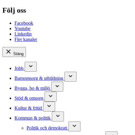
Följ oss
Facebook
Youtube
Linkedin
Fler kanaler
Stäng
Jobb
Barnomsorg & utbildning
Bygga, bo & miljö
Stöd & omsorg
Kultur & fritid
Kommun & politik
Politik och demokrati