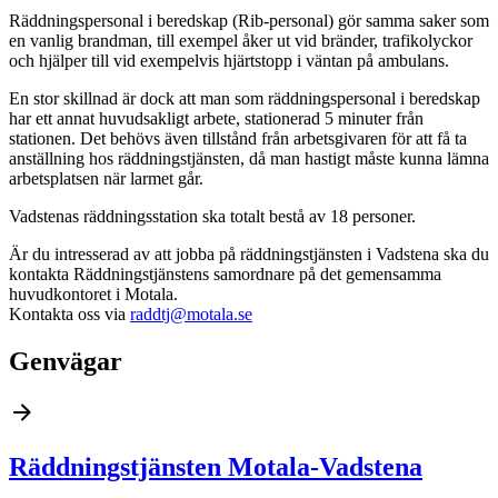
Räddningspersonal i beredskap (Rib-personal) gör samma saker som
en vanlig brandman, till exempel åker ut vid bränder, trafikolyckor
och hjälper till vid exempelvis hjärtstopp i väntan på ambulans.
En stor skillnad är dock att man som räddningspersonal i beredskap
har ett annat huvudsakligt arbete, stationerad 5 minuter från
stationen. Det behövs även tillstånd från arbetsgivaren för att få ta
anställning hos räddningstjänsten, då man hastigt måste kunna lämna
arbetsplatsen när larmet går.
Vadstenas räddningsstation ska totalt bestå av 18 personer.
Är du intresserad av att jobba på räddningstjänsten i Vadstena ska du
kontakta Räddningstjänstens samordnare på det gemensamma
huvudkontoret i Motala.
Kontakta oss via
raddtj@motala.se
Genvägar
Räddningstjänsten Motala-Vadstena