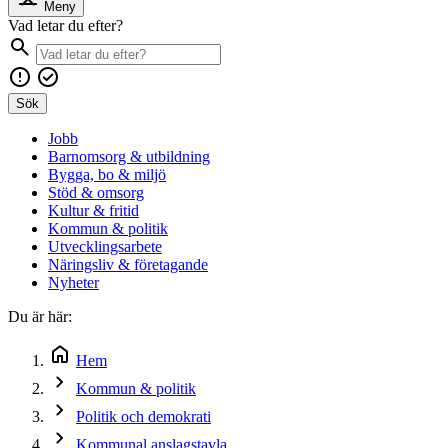
Meny
Vad letar du efter?
Sök
Jobb
Barnomsorg & utbildning
Bygga, bo & miljö
Stöd & omsorg
Kultur & fritid
Kommun & politik
Utvecklingsarbete
Näringsliv & företagande
Nyheter
Du är här:
Hem
Kommun & politik
Politik och demokrati
Kommunal anslagstavla