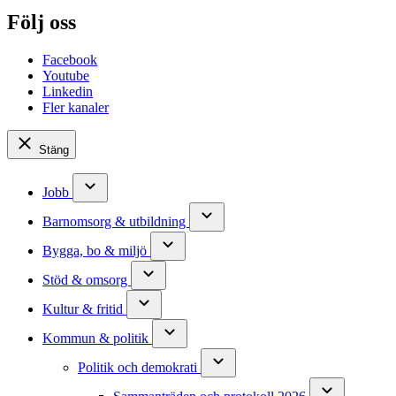
Följ oss
Facebook
Youtube
Linkedin
Fler kanaler
Stäng
Jobb
Barnomsorg & utbildning
Bygga, bo & miljö
Stöd & omsorg
Kultur & fritid
Kommun & politik
Politik och demokrati