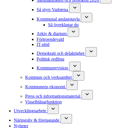
Sammanträden och protokoll 2026
Så styrs Vadstena
Kommunal anslagstavla
Så överklagar du
Arkiv & diarium
Förtroendevald
IT-stöd
Demokrati och delaktighet
Politisk ordlista
Kommunrevision
Kommun och verksamhet
Kommunens ekonomi
Press och informationsmaterial
Visselblåsarfunktion
Utvecklingsarbete
Näringsliv & företagande
Nyheter