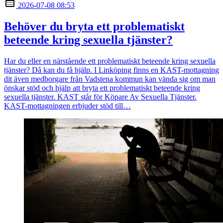
2026-07-08 08:53
Behöver du bryta ett problematiskt
beteende kring sexuella tjänster?
Har du eller en närstående ett problematiskt beteende kring sexuella
tjänster? Då kan du få hjälp. I Linköping finns en KAST-mottagning
dit även medborgare från Vadstena kommun kan vända sig om man
önskar stöd och hjälp att bryta ett problematiskt beteende kring
sexuella tjänster. KAST står för Köpare Av Sexuella Tjänster.
KAST-mottagningen erbjuder stöd till…