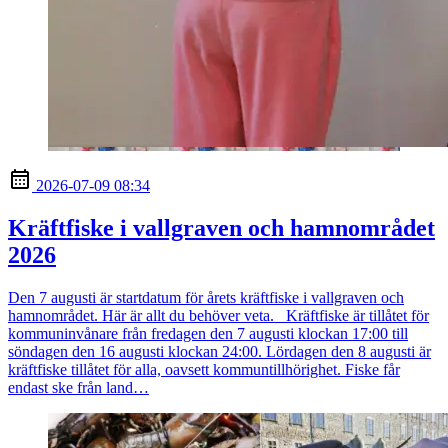
2026-07-09 08:34
Kräftfiske i vallgraven och hamnområdet
2026
Den 7 augusti är startdatum för årets kräftfiske i vallgraven och
hamnområdet. Här är allt du behöver veta. Kräftfiske är tillåtet för
kommuninvånare från fredagen den 7 augusti klockan 17:00 till
söndagen den 16 augusti klockan 24:00. Lördagen den 8 augusti är
kräftfiske tillåtet för alla, oavsett kommuntillhörighet. Fiske får
endast ske från land…