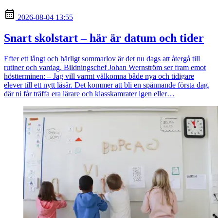
2026-08-04 13:55
Snart skolstart – här är datum och tider
Efter ett långt och härligt sommarlov är det nu dags att återgå till
rutiner och vardag. Bildningschef Johan Wernström ser fram emot
höstterminen: – Jag vill varmt välkomna både nya och tidigare
elever till ett nytt läsår. Det kommer att bli en spännande första dag,
där ni får träffa era lärare och klasskamrater igen eller…