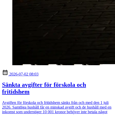
2026-07-02 08:03
Sänkta avgifter för förskola och
fritidshem
Avgiften för förskola och fritidshem sänks från och med den 1 juli
2026. Samtliga hushåll får en minskad avgift och de hushåll med en
inkomst som understiger 10 001 kronor behöver inte betala något