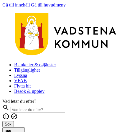
Gå till innehåll
Gå till huvudmeny
Blanketter & e-tjänster
Tillgänglighet
Lyssna
VFAB
Flytta hit
Besök & upplev
Vad letar du efter?
Sök