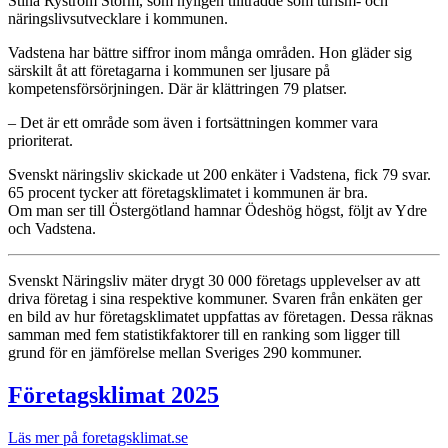
Stina Ryström Storm, som nyligen tillträdde som turism- och
näringslivsutvecklare i kommunen.
Vadstena har bättre siffror inom många områden. Hon gläder sig
särskilt åt att företagarna i kommunen ser ljusare på
kompetensförsörjningen. Där är klättringen 79 platser.
– Det är ett område som även i fortsättningen kommer vara
prioriterat.
Svenskt näringsliv skickade ut 200 enkäter i Vadstena, fick 79 svar.
65 procent tycker att företagsklimatet i kommunen är bra.
Om man ser till Östergötland hamnar Ödeshög högst, följt av Ydre
och Vadstena.
Svenskt Näringsliv mäter drygt 30 000 företags upplevelser av att
driva företag i sina respektive kommuner. Svaren från enkäten ger
en bild av hur företagsklimatet uppfattas av företagen. Dessa räknas
samman med fem statistikfaktorer till en ranking som ligger till
grund för en jämförelse mellan Sveriges 290 kommuner.
Företagsklimat 2025
Läs mer på foretagsklimat.se