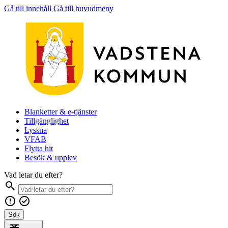
Gå till innehåll
Gå till huvudmeny
Blanketter & e-tjänster
Tillgänglighet
Lyssna
VFAB
Flytta hit
Besök & upplev
Vad letar du efter?
Sök