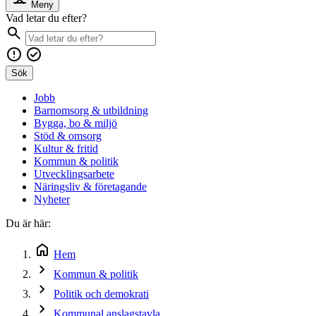
Meny
Vad letar du efter?
Sök
Jobb
Barnomsorg & utbildning
Bygga, bo & miljö
Stöd & omsorg
Kultur & fritid
Kommun & politik
Utvecklingsarbete
Näringsliv & företagande
Nyheter
Du är här:
Hem
Kommun & politik
Politik och demokrati
Kommunal anslagstavla