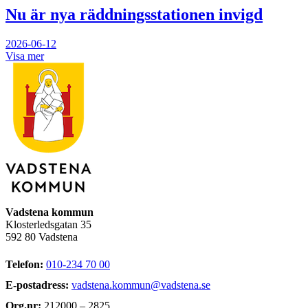
Nu är nya räddningsstationen invigd
2026-06-12
Visa mer
Vadstena kommun
Klosterledsgatan 35
592 80 Vadstena
Telefon:
010-234 70 00
E-postadress:
vadstena.kommun@vadstena.se
Org.nr:
212000 – 2825