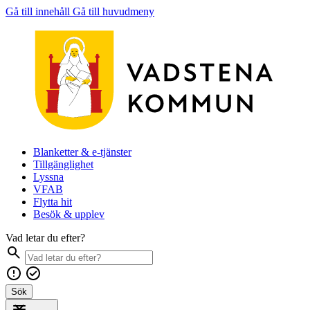
Gå till innehåll
Gå till huvudmeny
Blanketter & e-tjänster
Tillgänglighet
Lyssna
VFAB
Flytta hit
Besök & upplev
Vad letar du efter?
Sök