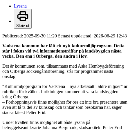
Lyssna
Skriv ut
Publicerad:
2025-09-30 11:20
Senast uppdaterad:
2026-06-29 12:48
Vadstena kommun har fått ett nytt kulturmiljöprogram. Detta
står i fokus vid två informationsträffar på landsbygden nästa
vecka. Den ena i Örberga, den andra i Hov.
Det är kommunen som, tillsammans med Aska Hembygdsförening
och Örberga sockengårdsförening, står för programmet nästa
onsdag.
“Kulturmiljöprogram för Vadstena – nya arbetssätt i äldre miljöer” är
rubriken för kvällen. Inriktningen kommer att vara landsbygden
kring Örberga.
– Förhoppningsvis finns möjlighet för oss att inte bra presentera utan
även att få ta del av kunskap och tankar som besökarna har, säger
stadsarkitekt Petter Frid.
Under kvällen finns möjlighet att både lyssna på
bebyggelseantikvarie Johanna Bergmark, stadsarkitekt Petter Frid