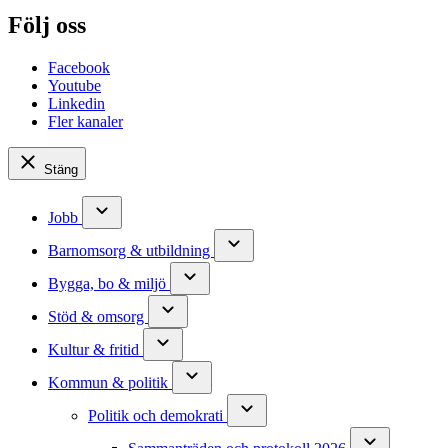
Följ oss
Facebook
Youtube
Linkedin
Fler kanaler
Stäng
Jobb
Barnomsorg & utbildning
Bygga, bo & miljö
Stöd & omsorg
Kultur & fritid
Kommun & politik
Politik och demokrati