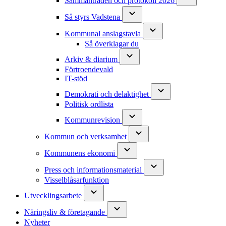
Sammanträden och protokoll 2026
Så styrs Vadstena
Kommunal anslagstavla
Så överklagar du
Arkiv & diarium
Förtroendevald
IT-stöd
Demokrati och delaktighet
Politisk ordlista
Kommunrevision
Kommun och verksamhet
Kommunens ekonomi
Press och informationsmaterial
Visselblåsarfunktion
Utvecklingsarbete
Näringsliv & företagande
Nyheter