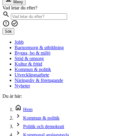
Meny
Vad letar du efter?
Sök
Jobb
Barnomsorg & utbildning
Bygga, bo & miljö
Stöd & omsorg
Kultur & fritid
Kommun & politik
Utvecklingsarbete
Näringsliv & företagande
Nyheter
Du är här:
Hem
Kommun & politik
Politik och demokrati
Kommunal anslagstavla