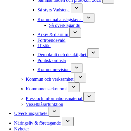
Sammanträden och protokoll 2026
Så styrs Vadstena
Kommunal anslagstavla
Så överklagar du
Arkiv & diarium
Förtroendevald
IT-stöd
Demokrati och delaktighet
Politisk ordlista
Kommunrevision
Kommun och verksamhet
Kommunens ekonomi
Press och informationsmaterial
Visselblåsarfunktion
Utvecklingsarbete
Näringsliv & företagande
Nyheter