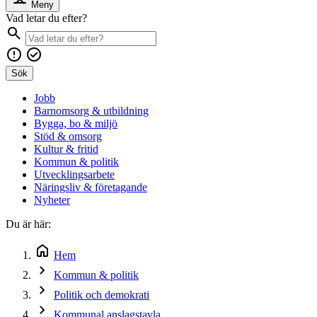
Meny
Vad letar du efter?
Sök
Jobb
Barnomsorg & utbildning
Bygga, bo & miljö
Stöd & omsorg
Kultur & fritid
Kommun & politik
Utvecklingsarbete
Näringsliv & företagande
Nyheter
Du är här:
Hem
Kommun & politik
Politik och demokrati
Kommunal anslagstavla