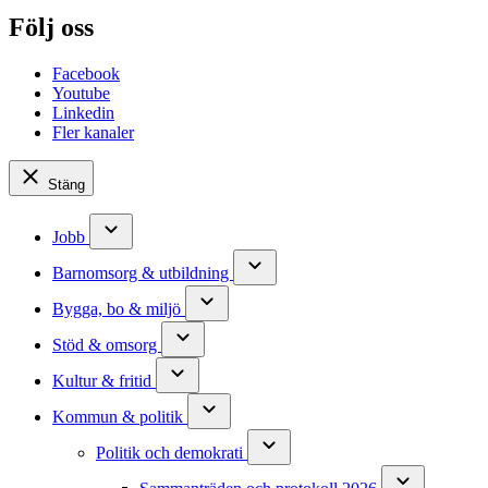
Följ oss
Facebook
Youtube
Linkedin
Fler kanaler
Stäng
Jobb
Barnomsorg & utbildning
Bygga, bo & miljö
Stöd & omsorg
Kultur & fritid
Kommun & politik
Politik och demokrati