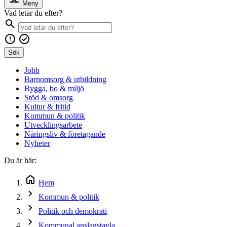
Meny
Vad letar du efter?
Sök
Jobb
Barnomsorg & utbildning
Bygga, bo & miljö
Stöd & omsorg
Kultur & fritid
Kommun & politik
Utvecklingsarbete
Näringsliv & företagande
Nyheter
Du är här:
Hem
Kommun & politik
Politik och demokrati
Kommunal anslagstavla