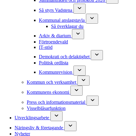
Sammanträden och protokoll 2026
Så styrs Vadstena
Kommunal anslagstavla
Så överklagar du
Arkiv & diarium
Förtroendevald
IT-stöd
Demokrati och delaktighet
Politisk ordlista
Kommunrevision
Kommun och verksamhet
Kommunens ekonomi
Press och informationsmaterial
Visselblåsarfunktion
Utvecklingsarbete
Näringsliv & företagande
Nyheter