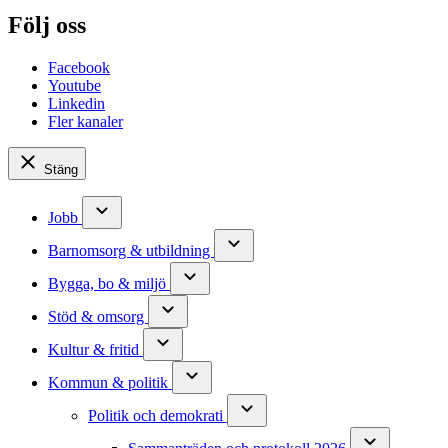
Följ oss
Facebook
Youtube
Linkedin
Fler kanaler
Stäng
Jobb
Barnomsorg & utbildning
Bygga, bo & miljö
Stöd & omsorg
Kultur & fritid
Kommun & politik
Politik och demokrati