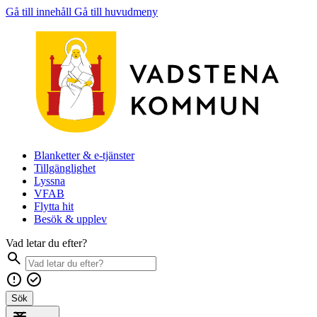
Gå till innehåll
Gå till huvudmeny
Blanketter & e-tjänster
Tillgänglighet
Lyssna
VFAB
Flytta hit
Besök & upplev
Vad letar du efter?
Sök