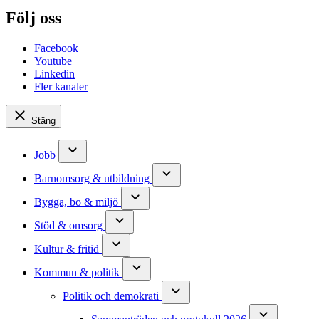
Följ oss
Facebook
Youtube
Linkedin
Fler kanaler
Stäng
Jobb
Barnomsorg & utbildning
Bygga, bo & miljö
Stöd & omsorg
Kultur & fritid
Kommun & politik
Politik och demokrati