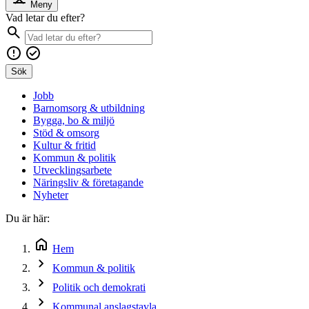
Meny
Vad letar du efter?
Sök
Jobb
Barnomsorg & utbildning
Bygga, bo & miljö
Stöd & omsorg
Kultur & fritid
Kommun & politik
Utvecklingsarbete
Näringsliv & företagande
Nyheter
Du är här:
Hem
Kommun & politik
Politik och demokrati
Kommunal anslagstavla