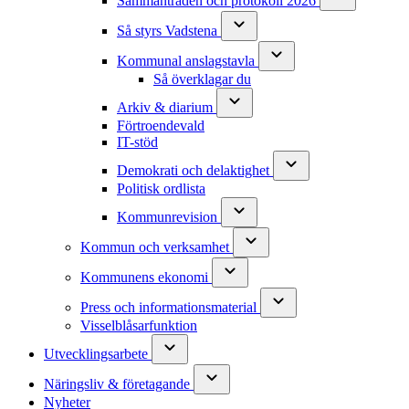
Sammanträden och protokoll 2026
Så styrs Vadstena
Kommunal anslagstavla
Så överklagar du
Arkiv & diarium
Förtroendevald
IT-stöd
Demokrati och delaktighet
Politisk ordlista
Kommunrevision
Kommun och verksamhet
Kommunens ekonomi
Press och informationsmaterial
Visselblåsarfunktion
Utvecklingsarbete
Näringsliv & företagande
Nyheter