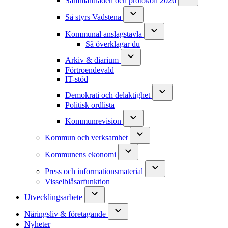
Sammanträden och protokoll 2026
Så styrs Vadstena
Kommunal anslagstavla
Så överklagar du
Arkiv & diarium
Förtroendevald
IT-stöd
Demokrati och delaktighet
Politisk ordlista
Kommunrevision
Kommun och verksamhet
Kommunens ekonomi
Press och informationsmaterial
Visselblåsarfunktion
Utvecklingsarbete
Näringsliv & företagande
Nyheter