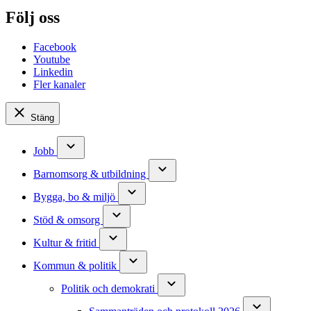
Följ oss
Facebook
Youtube
Linkedin
Fler kanaler
Stäng
Jobb
Barnomsorg & utbildning
Bygga, bo & miljö
Stöd & omsorg
Kultur & fritid
Kommun & politik
Politik och demokrati