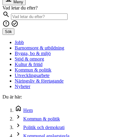
Meny
Vad letar du efter?
Sök
Jobb
Barnomsorg & utbildning
Bygga, bo & miljö
Stöd & omsorg
Kultur & fritid
Kommun & politik
Utvecklingsarbete
Näringsliv & företagande
Nyheter
Du är här:
Hem
Kommun & politik
Politik och demokrati
Kommunal anslagstavla