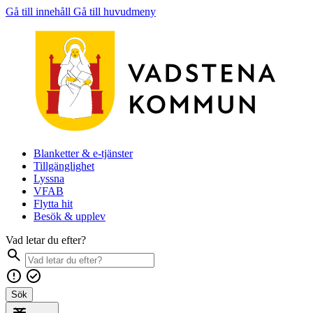
Gå till innehåll
Gå till huvudmeny
Blanketter & e-tjänster
Tillgänglighet
Lyssna
VFAB
Flytta hit
Besök & upplev
Vad letar du efter?
Sök