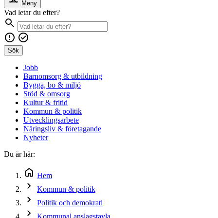
Meny
Vad letar du efter?
Sök
Jobb
Barnomsorg & utbildning
Bygga, bo & miljö
Stöd & omsorg
Kultur & fritid
Kommun & politik
Utvecklingsarbete
Näringsliv & företagande
Nyheter
Du är här:
Hem
Kommun & politik
Politik och demokrati
Kommunal anslagstavla