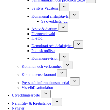
Sammanträden och protokoll 2026
Så styrs Vadstena
Kommunal anslagstavla
Så överklagar du
Arkiv & diarium
Förtroendevald
IT-stöd
Demokrati och delaktighet
Politisk ordlista
Kommunrevision
Kommun och verksamhet
Kommunens ekonomi
Press och informationsmaterial
Visselblåsarfunktion
Utvecklingsarbete
Näringsliv & företagande
Nyheter