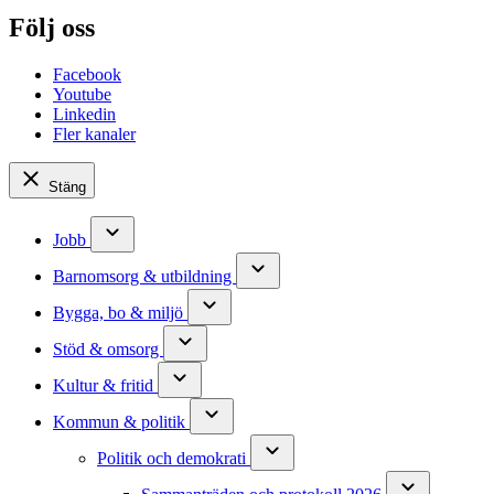
Följ oss
Facebook
Youtube
Linkedin
Fler kanaler
Stäng
Jobb
Barnomsorg & utbildning
Bygga, bo & miljö
Stöd & omsorg
Kultur & fritid
Kommun & politik
Politik och demokrati