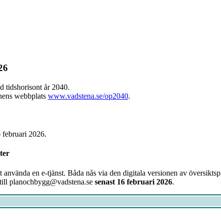
26
d tidshorisont år 2040.
munens webbplats
www.vadstena.se/op2040
.
februari 2026.
ter
 att använda en e-tjänst. Båda nås via den digitala versionen av översikt
till planochbygg@vadstena.se
senast 16 februari 2026
.