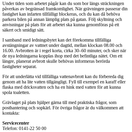
Under tiden som arbetet pågår kan du som bor längs sträckningen
påverkas av begränsad framkomlighet. När grävningen passerar din
fastighet kan infarten tillfälligt blockeras, och du kan då behöva
parkera bilen på annan lämplig plats på gatan. Följ skyltning och
anvisningar på plats för att arbetet ska kunna genomföras på ett
säkert och smidigt sätt.
I samband med ledningsbytet kan det förekomma tillfälliga
avstängningar av vattnet under dagtid, mellan klockan 08.00 och
16.00. Avbrotten är i regel korta, cirka 30–60 minuter, och sker när
de nya ledningarna kopplas ihop med det befintliga nätet. Om ett
längre, planerat avbrott skulle behövas informeras berörda
fastigheter separat.
För att underlätta vid tillfälliga vattenavbrott kan du förbereda dig
genom att ha lite vatten tillgängligt. Fyll till exempel en karaff eller
flaska med dricksvatten och ha en hink med vatten för att kunna
spola toaletten.
Grävlaget på plats hjälper gärna till med praktiska frågor, som
posthantering och sopkärl. För övriga frågor är du välkommen att
kontakta:
Servicecenter
Telefon: 0141-22 50 00