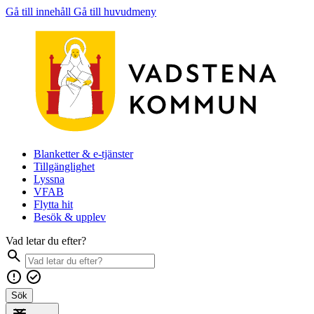
Gå till innehåll
Gå till huvudmeny
Blanketter & e-tjänster
Tillgänglighet
Lyssna
VFAB
Flytta hit
Besök & upplev
Vad letar du efter?
Sök