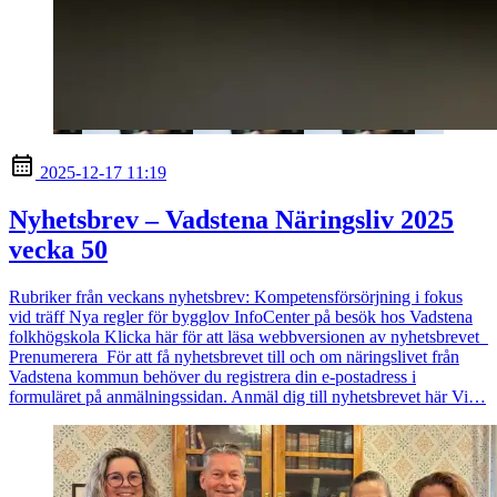
2025-12-17 11:19
Nyhetsbrev – Vadstena Näringsliv 2025
vecka 50
Rubriker från veckans nyhetsbrev: Kompetensförsörjning i fokus
vid träff Nya regler för bygglov InfoCenter på besök hos Vadstena
folkhögskola Klicka här för att läsa webbversionen av nyhetsbrevet
Prenumerera För att få nyhetsbrevet till och om näringslivet från
Vadstena kommun behöver du registrera din e-postadress i
formuläret på anmälningssidan. Anmäl dig till nyhetsbrevet här Vi…