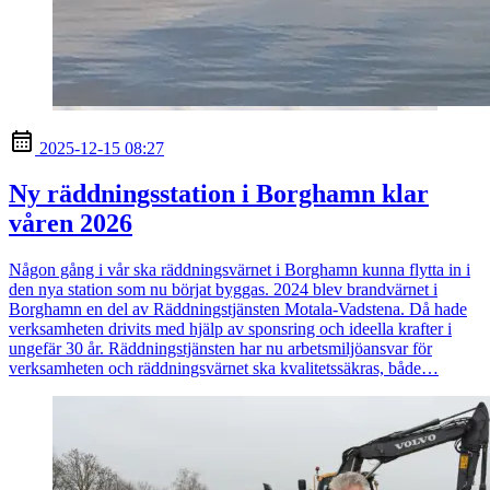
2025-12-15 08:27
Ny räddningsstation i Borghamn klar
våren 2026
Någon gång i vår ska räddningsvärnet i Borghamn kunna flytta in i
den nya station som nu börjat byggas. 2024 blev brandvärnet i
Borghamn en del av Räddningstjänsten Motala-Vadstena. Då hade
verksamheten drivits med hjälp av sponsring och ideella krafter i
ungefär 30 år. Räddningstjänsten har nu arbetsmiljöansvar för
verksamheten och räddningsvärnet ska kvalitetssäkras, både…