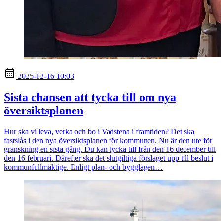
2025-12-16 10:03
Sista chansen att tycka till om nya
översiktsplanen
Hur ska vi leva, verka och bo i Vadstena i framtiden? Det ska
fastslås i den nya översiktsplanen för kommunen. Nu är den ute för
granskning en sista gång. Du kan tycka till från den 16 december till
den 16 februari. Därefter ska det slutgiltiga förslaget upp till beslut i
kommunfullmäktige. Enligt plan- och bygglagen…