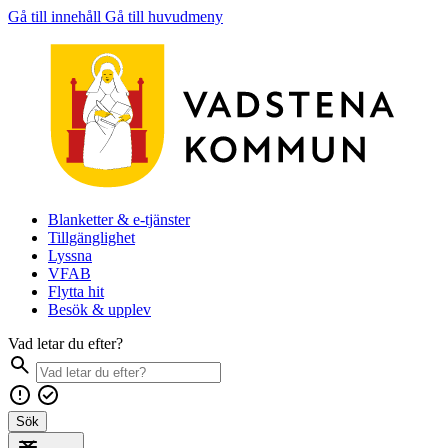
Gå till innehåll
Gå till huvudmeny
Blanketter & e-tjänster
Tillgänglighet
Lyssna
VFAB
Flytta hit
Besök & upplev
Vad letar du efter?
Sök