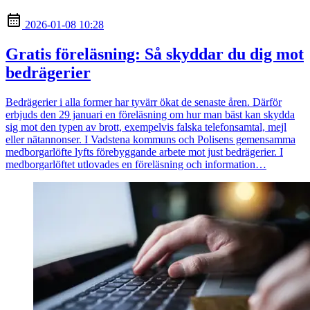
2026-01-08 10:28
Gratis föreläsning: Så skyddar du dig mot
bedrägerier
Bedrägerier i alla former har tyvärr ökat de senaste åren. Därför
erbjuds den 29 januari en föreläsning om hur man bäst kan skydda
sig mot den typen av brott, exempelvis falska telefonsamtal, mejl
eller nätannonser. I Vadstena kommuns och Polisens gemensamma
medborgarlöfte lyfts förebyggande arbete mot just bedrägerier. I
medborgarlöftet utlovades en föreläsning och information…