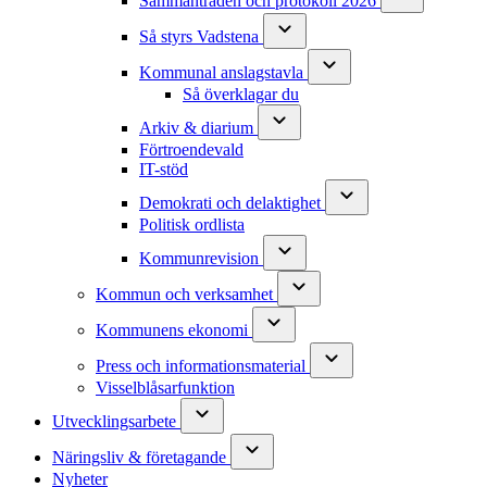
Sammanträden och protokoll 2026
Så styrs Vadstena
Kommunal anslagstavla
Så överklagar du
Arkiv & diarium
Förtroendevald
IT-stöd
Demokrati och delaktighet
Politisk ordlista
Kommunrevision
Kommun och verksamhet
Kommunens ekonomi
Press och informationsmaterial
Visselblåsarfunktion
Utvecklingsarbete
Näringsliv & företagande
Nyheter