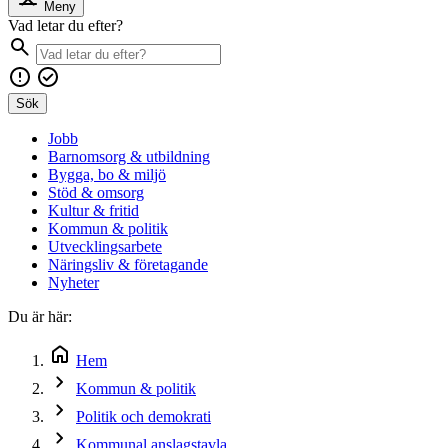
Meny
Vad letar du efter?
Sök
Jobb
Barnomsorg & utbildning
Bygga, bo & miljö
Stöd & omsorg
Kultur & fritid
Kommun & politik
Utvecklingsarbete
Näringsliv & företagande
Nyheter
Du är här:
Hem
Kommun & politik
Politik och demokrati
Kommunal anslagstavla