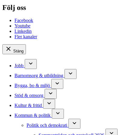
Följ oss
Facebook
Youtube
Linkedin
Fler kanaler
Stäng
Jobb
Barnomsorg & utbildning
Bygga, bo & miljö
Stöd & omsorg
Kultur & fritid
Kommun & politik
Politik och demokrati