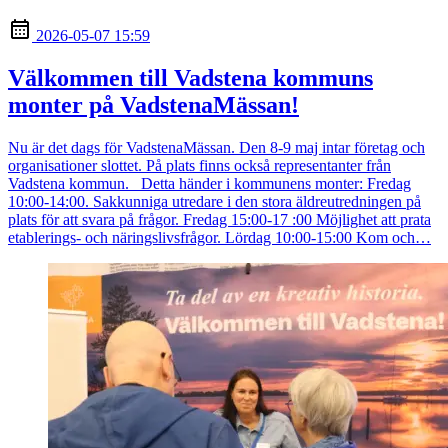
2026-05-07 15:59
Välkommen till Vadstena kommuns
monter på VadstenaMässan!
Nu är det dags för VadstenaMässan. Den 8-9 maj intar företag och
organisationer slottet. På plats finns också representanter från
Vadstena kommun. Detta händer i kommunens monter: Fredag
10:00-14:00. Sakkunniga utredare i den stora äldreutredningen på
plats för att svara på frågor. Fredag 15:00-17 :00 Möjlighet att prata
etablerings- och näringslivsfrågor. Lördag 10:00-15:00 Kom och…