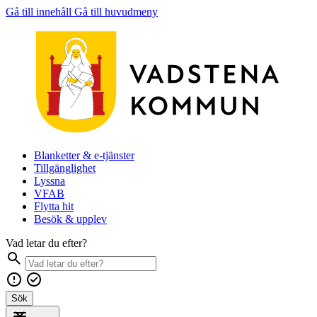
Gå till innehåll
Gå till huvudmeny
Blanketter & e-tjänster
Tillgänglighet
Lyssna
VFAB
Flytta hit
Besök & upplev
Vad letar du efter?
Sök