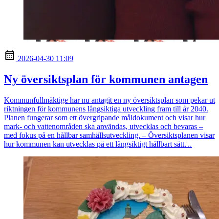
2026-04-30 11:09
Ny översiktsplan för kommunen antagen
Kommunfullmäktige har nu antagit en ny översiktsplan som pekar ut
riktningen för kommunens långsiktiga utveckling fram till år 2040.
Planen fungerar som ett övergripande måldokument och visar hur
mark- och vattenområden ska användas, utvecklas och bevaras –
med fokus på en hållbar samhällsutveckling. – Översiktsplanen visar
hur kommunen kan utvecklas på ett långsiktigt hållbart sätt…