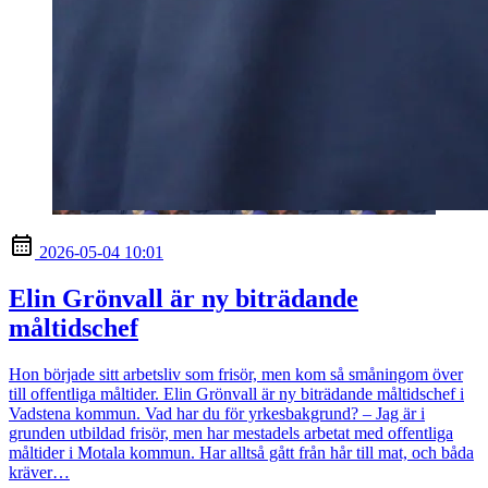
2026-05-04 10:01
Elin Grönvall är ny biträdande
måltidschef
Hon började sitt arbetsliv som frisör, men kom så småningom över
till offentliga måltider. Elin Grönvall är ny biträdande måltidschef i
Vadstena kommun. Vad har du för yrkesbakgrund? – Jag är i
grunden utbildad frisör, men har mestadels arbetat med offentliga
måltider i Motala kommun. Har alltså gått från hår till mat, och båda
kräver…