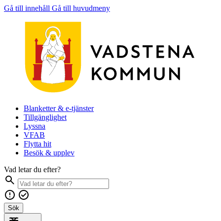
Gå till innehåll
Gå till huvudmeny
Blanketter & e-tjänster
Tillgänglighet
Lyssna
VFAB
Flytta hit
Besök & upplev
Vad letar du efter?
Sök