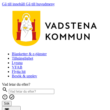
Gå till innehåll
Gå till huvudmeny
Blanketter & e-tjänster
Tillgänglighet
Lyssna
VFAB
Flytta hit
Besök & upplev
Vad letar du efter?
Sök