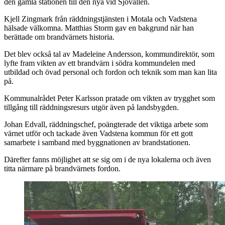
den gamla stationen till den nya vid Sjövallen.
Kjell Zingmark från räddningstjänsten i Motala och Vadstena
hälsade välkomna. Matthias Storm gav en bakgrund när han
berättade om brandvärnets historia.
Det blev också tal av Madeleine Andersson, kommundirektör, som
lyfte fram vikten av ett brandvärn i södra kommundelen med
utbildad och övad personal och fordon och teknik som man kan lita
på.
Kommunalrådet Peter Karlsson pratade om vikten av trygghet som
tillgång till räddningsresurs utgör även på landsbygden.
Johan Edvall, räddningschef, poängterade det viktiga arbete som
värnet utför och tackade även Vadstena kommun för ett gott
samarbete i samband med byggnationen av brandstationen.
Därefter fanns möjlighet att se sig om i de nya lokalerna och även
titta närmare på brandvärnets fordon.