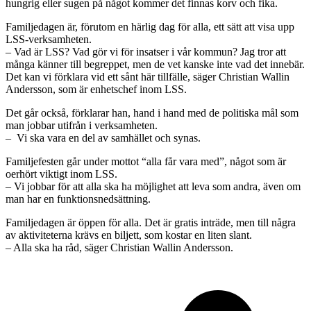
hungrig eller sugen på något kommer det finnas korv och fika.
Familjedagen är, förutom en härlig dag för alla, ett sätt att visa upp
LSS-verksamheten.
– Vad är LSS? Vad gör vi för insatser i vår kommun? Jag tror att
många känner till begreppet, men de vet kanske inte vad det innebär.
Det kan vi förklara vid ett sånt här tillfälle, säger Christian Wallin
Andersson, som är enhetschef inom LSS.
Det går också, förklarar han, hand i hand med de politiska mål som
man jobbar utifrån i verksamheten.
– Vi ska vara en del av samhället och synas.
Familjefesten går under mottot “alla får vara med”, något som är
oerhört viktigt inom LSS.
– Vi jobbar för att alla ska ha möjlighet att leva som andra, även om
man har en funktionsnedsättning.
Familjedagen är öppen för alla. Det är gratis inträde, men till några
av aktiviteterna krävs en biljett, som kostar en liten slant.
– Alla ska ha råd, säger Christian Wallin Andersson.