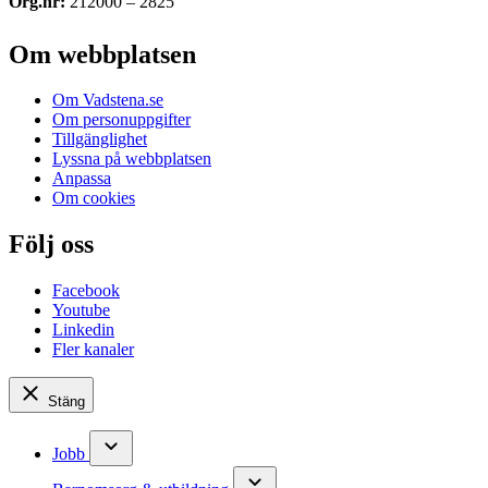
Org.nr:
212000 – 2825
Om webbplatsen
Om Vadstena.se
Om personuppgifter
Tillgänglighet
Lyssna på webbplatsen
Anpassa
Om cookies
Följ oss
Facebook
Youtube
Linkedin
Fler kanaler
Stäng
Jobb