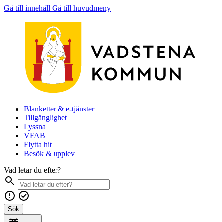
Gå till innehåll
Gå till huvudmeny
Blanketter & e-tjänster
Tillgänglighet
Lyssna
VFAB
Flytta hit
Besök & upplev
Vad letar du efter?
Sök