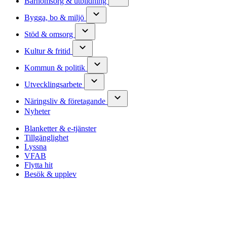
Barnomsorg & utbildning
Bygga, bo & miljö
Stöd & omsorg
Kultur & fritid
Kommun & politik
Utvecklingsarbete
Näringsliv & företagande
Nyheter
Blanketter & e-tjänster
Tillgänglighet
Lyssna
VFAB
Flytta hit
Besök & upplev