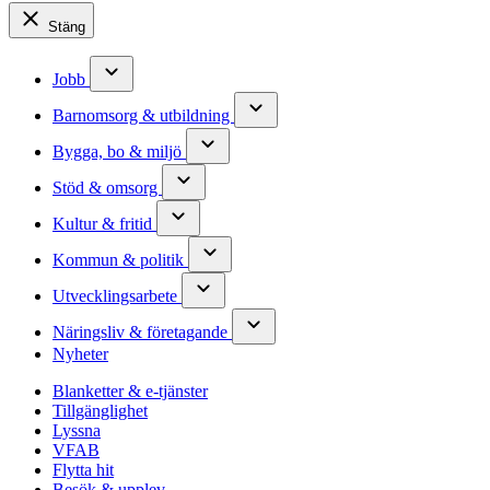
Stäng
Jobb
Barnomsorg & utbildning
Bygga, bo & miljö
Stöd & omsorg
Kultur & fritid
Kommun & politik
Utvecklingsarbete
Näringsliv & företagande
Nyheter
Blanketter & e-tjänster
Tillgänglighet
Lyssna
VFAB
Flytta hit
Besök & upplev