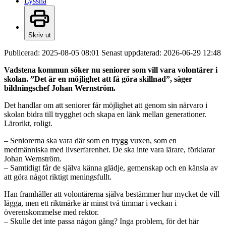
Lyssna
Skriv ut
Publicerad:
2025-08-05 08:01
Senast uppdaterad:
2026-06-29 12:48
Vadstena kommun söker nu seniorer som vill vara volontärer i
skolan. ”Det är en möjlighet att få göra skillnad”, säger
bildningschef Johan Wernström.
Det handlar om att seniorer får möjlighet att genom sin närvaro i
skolan bidra till trygghet och skapa en länk mellan generationer.
Lärorikt, roligt.
– Seniorerna ska vara där som en trygg vuxen, som en
medmänniska med livserfarenhet. De ska inte vara lärare, förklarar
Johan Wernström.
– Samtidigt får de själva känna glädje, gemenskap och en känsla av
att göra något riktigt meningsfullt.
Han framhåller att volontärerna själva bestämmer hur mycket de vill
lägga, men ett riktmärke är minst två timmar i veckan i
överenskommelse med rektor.
– Skulle det inte passa någon gång? Inga problem, för det här