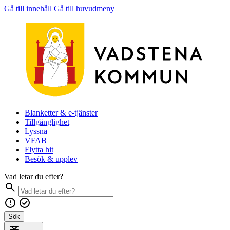
Gå till innehåll
Gå till huvudmeny
Blanketter & e-tjänster
Tillgänglighet
Lyssna
VFAB
Flytta hit
Besök & upplev
Vad letar du efter?
Sök