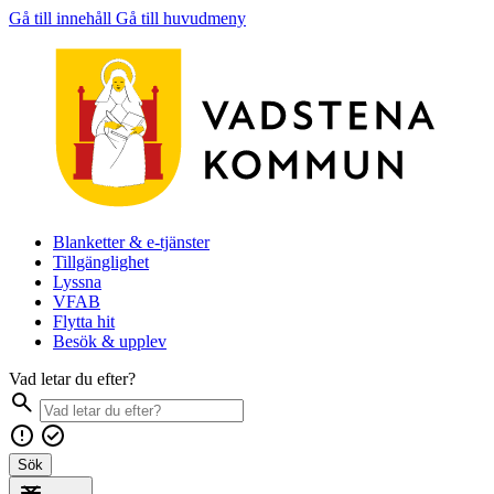
Gå till innehåll
Gå till huvudmeny
Blanketter & e-tjänster
Tillgänglighet
Lyssna
VFAB
Flytta hit
Besök & upplev
Vad letar du efter?
Sök