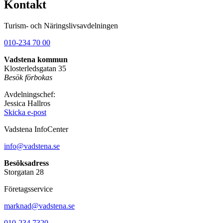
Kontakt
Turism- och Näringslivsavdelningen
010-234 70 00
Vadstena kommun
Klosterledsgatan 35
Besök förbokas
Avdelningschef:
Jessica Hallros
Skicka e-post
Vadstena InfoCenter
info@vadstena.se
Besöksadress
Storgatan 28
Företagsservice
marknad@vadstena.se
010-234 7320