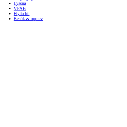
Lyssna
VFAB
Flytta hit
Besök & upplev