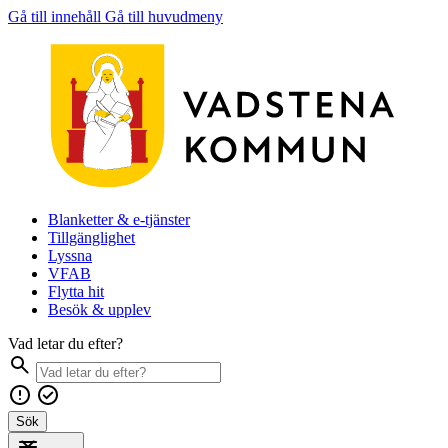
Gå till innehåll
Gå till huvudmeny
Blanketter & e-tjänster
Tillgänglighet
Lyssna
VFAB
Flytta hit
Besök & upplev
Vad letar du efter?
Sök