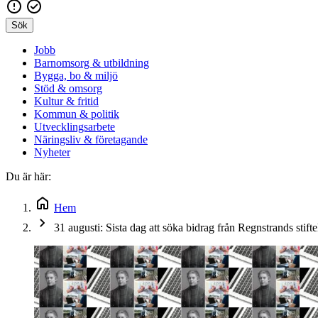
Sök
Jobb
Barnomsorg & utbildning
Bygga, bo & miljö
Stöd & omsorg
Kultur & fritid
Kommun & politik
Utvecklingsarbete
Näringsliv & företagande
Nyheter
Du är här:
Hem
31 augusti: Sista dag att söka bidrag från Regnstrands stifte